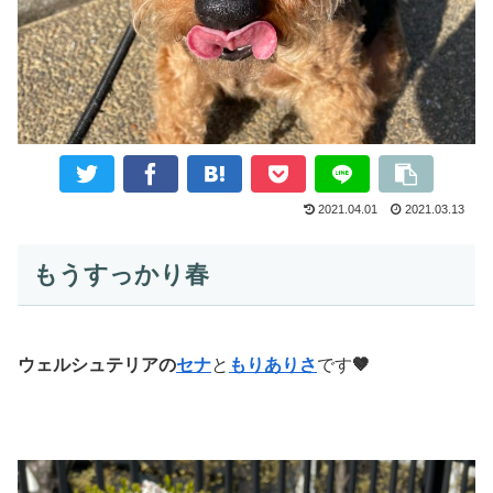
2021.04.01
2021.03.13
もうすっかり春
ウェルシュテリアの
セナ
と
もりありさ
です
🤎