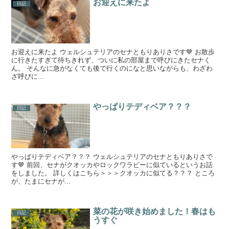
お迎えに来たよ
日記
お迎えに来たよ ウェルシュテリアのセナともりありさです🤎 お散歩
に行きたすぎて待ちきれず、ついに私の部屋まで呼びにきたセナく
ん。 そんなに急がなくても後で行くのになと思いながらも、わざわ
ざ呼びに...
やっぱりテディベア？？？
日記
やっぱりテディベア？？？ ウェルシュテリアのセナともりありさで
す🤎 前回、セナがクオッカやロックワラビーに似ているというお話
をしました。 詳しくはこちら＞＞＞クオッカに似てる？？？ ところ
が、たまにセナが...
菜の花が咲き始めました！春はも
日記
うすぐ