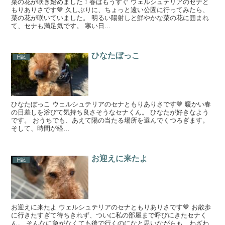
菜の花が咲き始めました！春はもうすぐ ウェルシュテリアのセナと
もりありさです🤎 久しぶりに、ちょっと遠い公園に行ってみたら、
菜の花が咲いていました。 明るい陽射しと鮮やかな菜の花に囲まれ
て、セナも満足気です。 寒い日...
ひなたぼっこ
日記
ひなたぼっこ ウェルシュテリアのセナともりありさです🤎 暖かい春
の日差しを浴びて気持ち良さそうなセナくん。 ひなたが好きなよう
です。 おうちでも、あえて陽の当たる場所を選んでくつろぎます。
そして、時間が経...
お迎えに来たよ
日記
お迎えに来たよ ウェルシュテリアのセナともりありさです🤎 お散歩
に行きたすぎて待ちきれず、ついに私の部屋まで呼びにきたセナく
ん。 そんなに急がなくても後で行くのになと思いながらも、わざわ