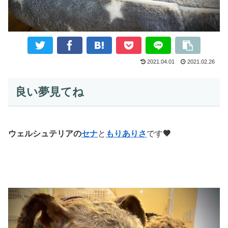
2021.04.01
2021.02.26
良い夢見てね
ウェルシュテリアの
セナ
と
もりありさ
です
🤎