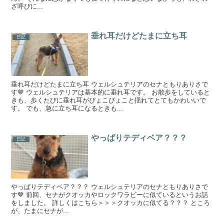
ざ呼びに...
垂れ耳だけどたまに立ち耳
日記
垂れ耳だけどたまに立ち耳 ウェルシュテリアのセナともりありさで
す🤎 ウェルシュテリアは基本的に垂れ耳です。 お散歩をしていると
きも、歩くたびに垂れ耳がぴょこぴょこと揺れてとてもかわいいで
す。 でも、急に立ち耳になるときも...
やっぱりテディベア？？？
日記
やっぱりテディベア？？？ ウェルシュテリアのセナともりありさで
す🤎 前回、セナがクオッカやロックワラビーに似ているというお話
をしました。 詳しくはこちら＞＞＞クオッカに似てる？？？ ところ
が、たまにセナが...